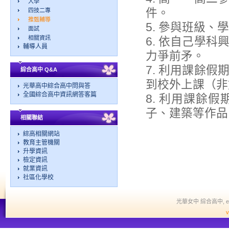
大學
件。
四技二專
推甄輔導
5. 參與班級
面試
相關資訊
6. 依自己學
輔導人員
力爭前矛。
7. 利用課餘
綜合高中 Q&A
到校外上課（非
光華高中綜合高中問與答
全國綜合高中資訊網答客篇
8. 利用課餘
子、建築等作品
相關聯結
綜高相關網站
教育主管機關
升學資訊
檢定資訊
就業資訊
社區化學校
光華女中 綜合高中, edit a
v