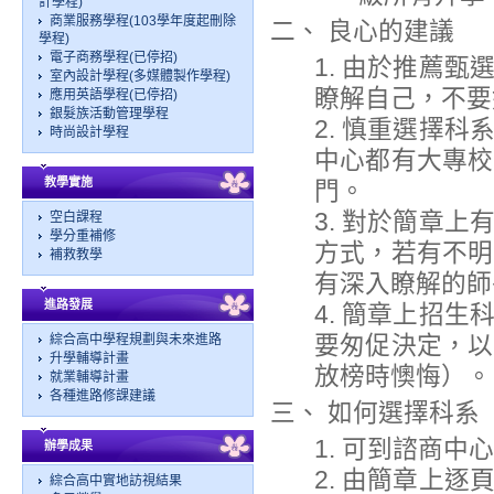
計學程)
商業服務學程(103學年度起刪除
二、 良心的建議
學程)
電子商務學程(已停招)
1. 由於推薦
室內設計學程(多媒體製作學程)
瞭解自己，不要
應用英語學程(已停招)
銀髮族活動管理學程
2. 慎重選擇
時尚設計學程
中心都有大專校
教學實施
門。
3. 對於簡章
空白課程
學分重補修
方式，若有不明
補救教學
有深入瞭解的師
進路發展
4. 簡章上招
要匆促決定，以
綜合高中學程規劃與未來進路
升學輔導計畫
放榜時懊悔）。
就業輔導計畫
各種進路修課建議
三、 如何選擇科系
1. 可到諮商
辦學成果
2. 由簡章上
綜合高中實地訪視結果