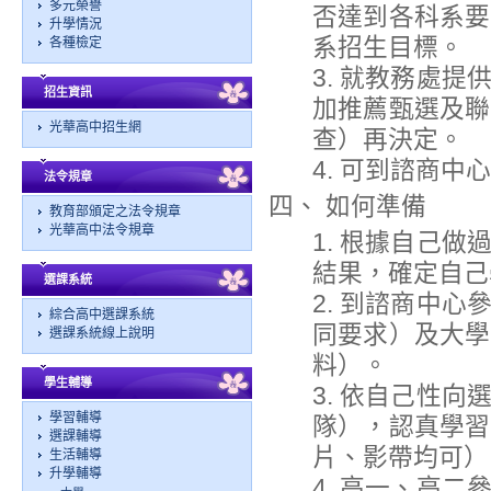
多元榮譽
否達到各科系要
升學情況
系招生目標。
各種檢定
3. 就教務處
招生資訊
加推薦甄選及聯
光華高中招生網
查）再決定。
4. 可到諮商
法令規章
四、 如何準備
教育部頒定之法令規章
光華高中法令規章
1. 根據自己
結果，確定自己
選課系統
2. 到諮商中
綜合高中選課系統
同要求）及大學
選課系統線上說明
料）。
學生輔導
3. 依自己性
學習輔導
隊），認真學習
選課輔導
片、影帶均可）
生活輔導
升學輔導
4. 高一、高