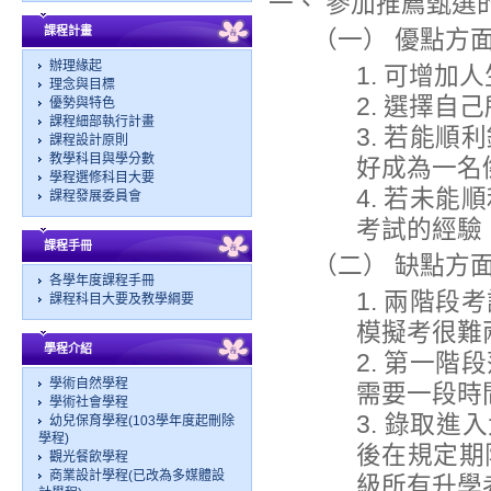
一、 參加推薦甄選
課程計畫
（一） 優點方
辦理緣起
1. 可增
理念與目標
2. 選擇
優勢與特色
課程細部執行計畫
3. 若能
課程設計原則
教學科目與學分數
好成為一名
學程選修科目大要
4. 若未
課程發展委員會
考試的經驗
課程手冊
（二） 缺點方
各學年度課程手冊
1. 兩階
課程科目大要及教學綱要
模擬考很難
學程介紹
2. 第一
學術自然學程
需要一段時
學術社會學程
3. 錄取
幼兒保育學程(103學年度起刪除
學程)
後在規定期
觀光餐飲學程
商業設計學程(已改為多媒體設
級所有升學