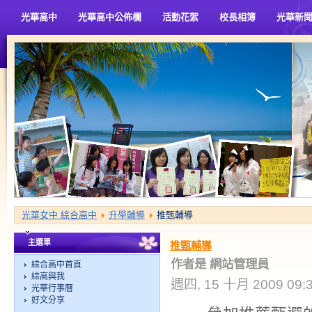
光華高中
光華高中公佈欄
活動花絮
校長相簿
光華新
光華女中 綜合高中
升學輔導
推甄輔導
主選單
推甄輔導
作者是 網站管理員
綜合高中首頁
綜高與我
週四, 15 十月 2009 09:
光華行事曆
好文分享