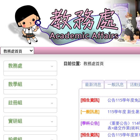
目前位置:
教務處首頁
教務處
教務處公佈欄
教學組
教育實習
教學計畫查詢
註冊組
教師研習心得
成績查詢
實研組
大學多元入學
四技二專多元入學
綜合高中
設備組
統一入學測驗