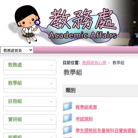
目前位置:
教師研習心得
教學組
教務處
教學組
教務處公佈欄
教學組
教育實習
類別
教學計畫查詢
註冊組
教師研習心得
教學組表單
成績查詢
考試規則
實研組
大學多元入學
四技二專多元入學
綜合高中
學生證照抵免重修科目實施要點
設備組
統一入學測驗