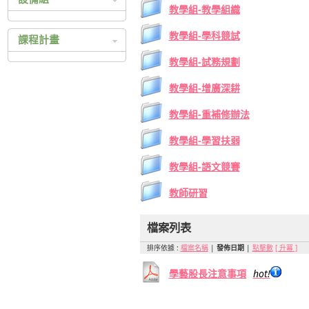
教學組-教學組織
科技繁星
設備組相關辦法
四技二專技優入學
教學組-學科競試
課程計畫
四技二專甄選入學
教學組-試務規劃
105 高中課程總體計畫
日間部聯合登記分發
105 高職課程總體計畫
教學組-增廣深耕
持殊選才入學
104 高中課程總體計畫
教學組-重補修辦法
104 高職課程總體計畫
103 高中課程總體計畫
教學組-學習扶弱
103 高職課程總體計畫
教學組-語文競賽
102 高中課程總體計畫
教師研習
102 高職課程總體計畫
101 高中課程總體計畫
檔案列表
101 高職課程總體計畫
排序依據 :
檔案名稱
|
發佈日期
|
點擊數
[ 升冪 ]
100 高中課程總體計畫
100 高職課程總體計畫
學藝股長注意事項
hot!
99 高中課程總體計畫
99 高職課程總體計畫