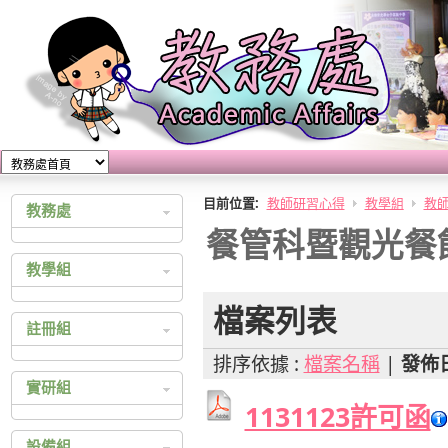
目前位置:
教師研習心得
教學組
教
教務處
餐管科暨觀光餐
教務處公佈欄
教學組
教育實習
教學計畫查詢
檔案列表
註冊組
教師研習心得
排序依據 :
檔案名稱
|
發佈
成績查詢
實研組
大學多元入學
1131123許可函
四技二專多元入學
綜合高中
設備組
統一入學測驗