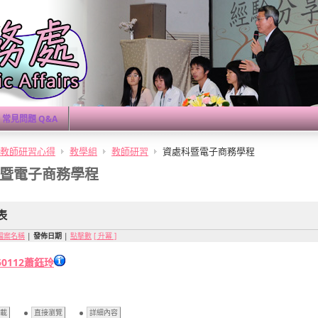
常見問題 Q&A
教師研習心得
教學組
教師研習
資處科暨電子商務學程
暨電子商務學程
表
檔案名稱
|
發佈日期
|
點擊數
[ 升冪 ]
50112蕭鈺玲
載
直接瀏覽
詳細內容