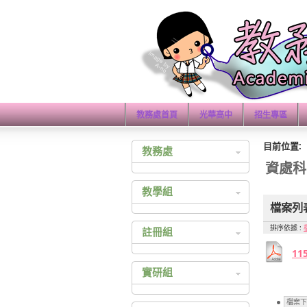
教務處首頁
光華高中
招生專區
目前位置:
教務處
資處科
教務處公佈欄
教學組
教育實習
檔案列
教學計畫查詢
排序依據 :
註冊組
教師研習心得
11
成績查詢
實研組
大學多元入學
四技二專多元入學
綜合高中
檔案下