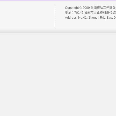
大學升學榜單
99 高中課程計畫
電腦問題請修系統
Copyright © 2009 台南市私立光華女子高級
四技二專升學榜單
地址：70146 台南市東區勝利路41號 
教師成績輸入系統
Address: No.41, Shengli Rd., East D
學生成績缺曠獎懲查
詢
教師進修研習登錄管
理系統
教學計畫查詢系統
教學計畫管理系統
學生多元學習登錄系
統
圖書查詢系統
網路選課系統
社團管理系統
學生傷病管理系統
網路投票系統
公用網路硬碟
Web Mail