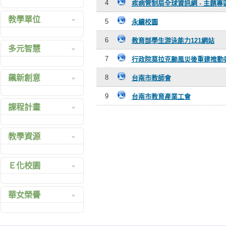
4
疾病管制局全球資訊網 - 主題專
簡介影片
前任校長
校長室
教學單位
光華大事記
5
專業學經歷
永續校園
教務處
地理位置圖
歷年辦學績效
學務處
綜合高中
6
教育部學生游泳能力121網站
多元智慧
連絡華女
97 校長領導卓
總務處
普通高中
7
行政院莫拉克颱風災後重建推動
光采華女展翅八十
越獎頒獎感言
實習輔導處
國中部
國中多元智慧實驗班
華女80 校慶紀念特
心理專業論文
飆新創意
8
台南市教師會
人事室
商業經營科
高中多元智慧實驗班
刊
參考網址
會計室
資料處理科
9
台南市教育產業工會
打中外絕色安平魅力
公開信
課程計畫
圖書館
幼兒保育科
牌
給高綜職新生的
諮商中心
流行服飾科
創意教學環境
公開信
教學計畫查詢系統
電算中心
教學資源
多媒體設計科
府城 Safari
給幼稚園家長的
教學計畫管理系統
委員會
餐飲管理科
公開信
101 高職課程計畫
校內資源
幼稚園
Ｅ化校園
大腦與校園(校園神
100 高中課程計畫
校外資源
經心理學之應用)
100 高職課程計畫
英語自學中心
華女榮譽
99 綜合高中課程計
英檢線上學習測驗平
畫
台
榮譽榜
99 高職課程計畫
課表查詢系統