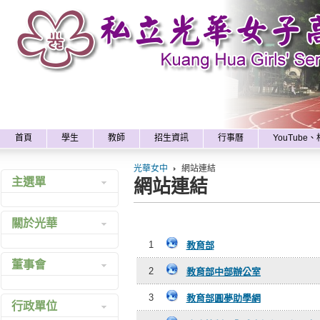
x
首頁
學生
教師
招生資訊
行事曆
YouTube
光華女中
網站連結
網站連結
主選單
最新消息
關於光華
網站地圖
1
教育部
沿革
董事會
組織
2
教育部中部辦公室
學校特色
組織成員
3
教育部圓夢助學網
行政單位
校訓校徽
諮議中心