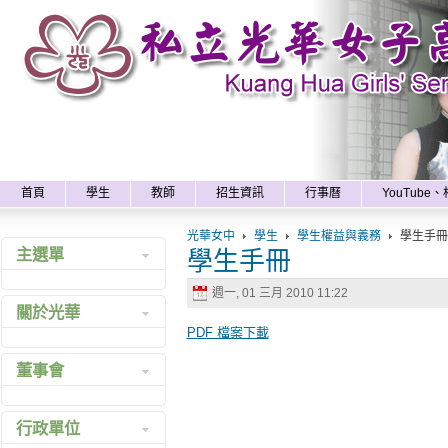
x
首頁
學生
教師
招生資訊
行事曆
YouTube
光華女中
學生
學生權益與義務
學生手冊
學生手冊
主選單
週一, 01 三月 2010 11:22
最新消息
關於光華
網站地圖
PDF 檔案下載
沿革
董事會
組織
學校特色
組織成員
行政單位
校訓校徽
諮議中心