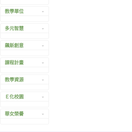
簡介影片
前任校長
校長室
教學單位
光華大事記
專業學經歷
教務處
地理位置圖
歷年辦學績效
學務處
綜合高中
多元智慧
連絡華女
97 校長領導卓
總務處
普通高中
光采華女展翅八十
越獎頒獎感言
實習輔導處
國中部
國中多元智慧實驗班
華女80 校慶紀念特
心理專業論文
飆新創意
人事室
商業經營科
高中多元智慧實驗班
刊
參考網址
會計室
資料處理科
打中外絕色安平魅力
公開信
課程計畫
圖書館
幼兒保育科
牌
給高綜職新生的
諮商中心
流行服飾科
創意教學環境
公開信
教學計畫查詢系統
電算中心
教學資源
多媒體設計科
府城 Safari
給幼稚園家長的
教學計畫管理系統
委員會
餐飲管理科
公開信
101 高職課程計畫
校內資源
幼稚園
Ｅ化校園
大腦與校園(校園神
100 高中課程計畫
校外資源
經心理學之應用)
100 高職課程計畫
英語自學中心
華女榮譽
99 綜合高中課程計
英檢線上學習測驗平
畫
台
榮譽榜
99 高職課程計畫
課表查詢系統