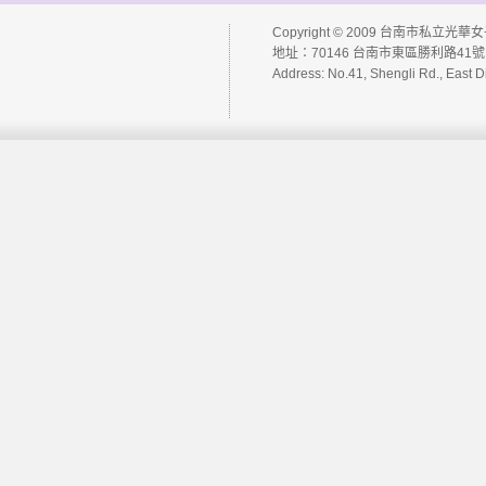
大學升學榜單
99 高中課程計畫
電腦問題請修系統
Copyright © 2009 台南市私立光華女子高級
四技二專升學榜單
地址：70146 台南市東區勝利路41號 
教師成績輸入系統
Address: No.41, Shengli Rd., East D
學生成績缺曠獎懲查
詢
教師進修研習登錄管
理系統
教學計畫查詢系統
教學計畫管理系統
學生多元學習登錄系
統
圖書查詢系統
網路選課系統
社團管理系統
學生傷病管理系統
網路投票系統
公用網路硬碟
Web Mail