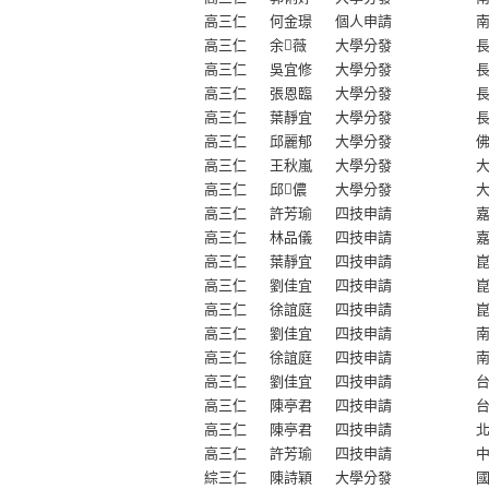
大學升學榜單
99 高中課程計畫
高三仁
何金璟
個人申請
電腦問題請修系統
四技二專升學榜單
高三仁
余薇
大學分發
教師成績輸入系統
高三仁
吳宜修
大學分發
學生成績缺曠獎懲查
高三仁
張恩臨
大學分發
詢
高三仁
葉靜宜
大學分發
教師進修研習登錄管
高三仁
邱麗郁
大學分發
理系統
高三仁
王秋嵐
大學分發
高三仁
邱儂
大學分發
教學計畫查詢系統
高三仁
許芳瑜
四技申請
教學計畫管理系統
高三仁
林品儀
四技申請
學生多元學習登錄系
高三仁
葉靜宜
四技申請
統
高三仁
劉佳宜
四技申請
圖書查詢系統
高三仁
徐誼庭
四技申請
高三仁
劉佳宜
四技申請
網路選課系統
高三仁
徐誼庭
四技申請
社團管理系統
高三仁
劉佳宜
四技申請
學生傷病管理系統
高三仁
陳亭君
四技申請
網路投票系統
高三仁
陳亭君
四技申請
高三仁
許芳瑜
四技申請
公用網路硬碟
綜三仁
陳詩穎
大學分發
Web Mail