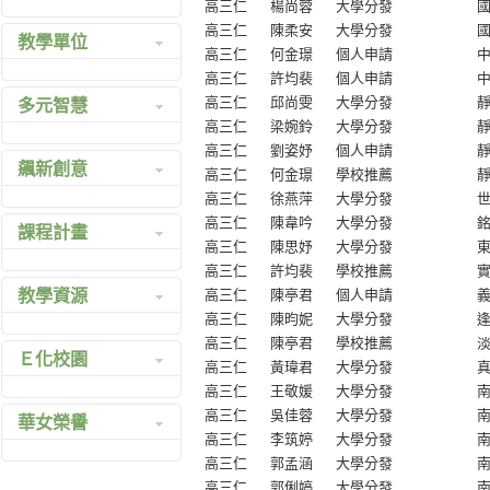
高三仁
楊尚蓉
大學分發
簡介影片
前任校長
校長室
高三仁
陳柔安
大學分發
教學單位
光華大事記
專業學經歷
教務處
高三仁
何金璟
個人申請
地理位置圖
歷年辦學績效
高三仁
許均裴
個人申請
學務處
綜合高中
多元智慧
連絡華女
高三仁
邱尚雯
大學分發
97 校長領導卓
總務處
普通高中
高三仁
梁婉鈴
大學分發
光采華女展翅八十
越獎頒獎感言
實習輔導處
國中部
國中多元智慧實驗班
高三仁
劉姿妤
個人申請
華女80 校慶紀念特
心理專業論文
飆新創意
人事室
商業經營科
高三仁
何金璟
學校推薦
高中多元智慧實驗班
刊
參考網址
高三仁
徐燕萍
大學分發
會計室
資料處理科
打中外絕色安平魅力
公開信
高三仁
陳韋吟
大學分發
課程計畫
圖書館
幼兒保育科
牌
高三仁
陳思妤
大學分發
給高綜職新生的
諮商中心
流行服飾科
創意教學環境
高三仁
許均裴
學校推薦
公開信
教學計畫查詢系統
電算中心
教學資源
多媒體設計科
高三仁
陳亭君
個人申請
府城 Safari
給幼稚園家長的
教學計畫管理系統
委員會
高三仁
陳昀妮
大學分發
餐飲管理科
公開信
101 高職課程計畫
校內資源
高三仁
陳亭君
學校推薦
幼稚園
Ｅ化校園
大腦與校園(校園神
100 高中課程計畫
高三仁
黃瑋君
大學分發
校外資源
經心理學之應用)
高三仁
王敬媛
大學分發
100 高職課程計畫
英語自學中心
高三仁
吳佳蓉
大學分發
華女榮譽
99 綜合高中課程計
英檢線上學習測驗平
高三仁
李筑婷
大學分發
畫
台
高三仁
郭孟涵
大學分發
榮譽榜
99 高職課程計畫
課表查詢系統
高三仁
郭俐婷
大學分發