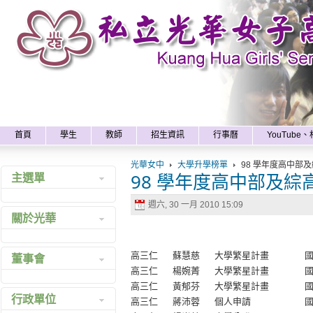
x
首頁
學生
教師
招生資訊
行事曆
YouTube
光華女中
大學升學榜單
98 學年度高中部
98 學年度高中部及
主選單
週六, 30 一月 2010 15:09
最新消息
關於光華
網站地圖
沿革
高三仁
蘇慧慈
大學繁星計畫
董事會
組織
高三仁
楊婉菁
大學繁星計畫
學校特色
高三仁
黃郁芬
大學繁星計畫
組織成員
行政單位
高三仁
蔣沛蓉
個人申請
校訓校徽
諮議中心