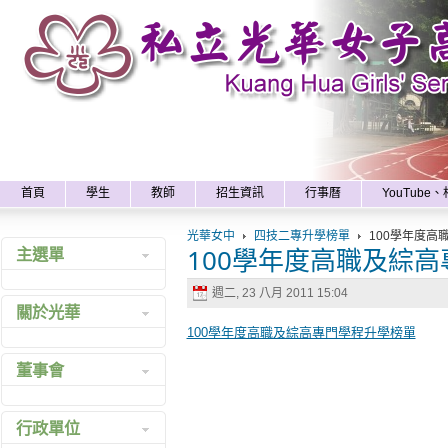
x
首頁
學生
教師
招生資訊
行事曆
YouTube
光華女中
四技二專升學榜單
100學年度高
100學年度高職及綜
主選單
週二, 23 八月 2011 15:04
最新消息
關於光華
網站地圖
100學年度高職及綜高專門學程升學榜單
沿革
董事會
組織
學校特色
組織成員
行政單位
校訓校徽
諮議中心