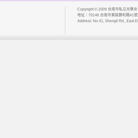
大學升學榜單
99 高中課程計畫
電腦問題請修系統
Copyright © 2009 台南市私立光華女子高級
四技二專升學榜單
地址：70146 台南市東區勝利路41號 
教師成績輸入系統
Address: No.41, Shengli Rd., East D
學生成績缺曠獎懲查
詢
教師進修研習登錄管
理系統
教學計畫查詢系統
教學計畫管理系統
學生多元學習登錄系
統
圖書查詢系統
網路選課系統
社團管理系統
學生傷病管理系統
網路投票系統
公用網路硬碟
Web Mail