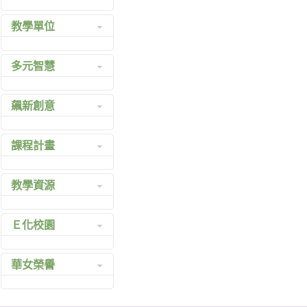
簡介影片
前任校長
校長室
教學單位
光華大事記
專業學經歷
教務處
地理位置圖
歷年辦學績效
學務處
綜合高中
多元智慧
連絡華女
97 校長領導卓
總務處
普通高中
光采華女展翅八十
越獎頒獎感言
實習輔導處
國中部
國中多元智慧實驗班
華女80 校慶紀念特
心理專業論文
飆新創意
人事室
商業經營科
高中多元智慧實驗班
刊
參考網址
會計室
資料處理科
打中外絕色安平魅力
公開信
課程計畫
圖書館
幼兒保育科
牌
給高綜職新生的
諮商中心
流行服飾科
創意教學環境
公開信
教學計畫查詢系統
電算中心
教學資源
多媒體設計科
府城 Safari
給幼稚園家長的
教學計畫管理系統
委員會
餐飲管理科
公開信
101 高職課程計畫
校內資源
幼稚園
Ｅ化校園
大腦與校園(校園神
100 高中課程計畫
校外資源
經心理學之應用)
100 高職課程計畫
英語自學中心
華女榮譽
99 綜合高中課程計
英檢線上學習測驗平
畫
台
榮譽榜
99 高職課程計畫
課表查詢系統