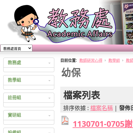
目前位置:
教師研習心得
教學組
教
教務處
幼保
教務處公佈欄
教學組
教育實習
教學計畫查詢
檔案列表
註冊組
教師研習心得
排序依據 :
檔案名稱
|
發佈
成績查詢
實研組
大學多元入學
1130701-070
四技二專多元入學
綜合高中
設備組
統一入學測驗