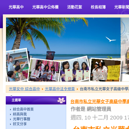
光華高中
光華高中公佈欄
活動花絮
校長相簿
光華新
光華女中 綜合高中
光華高中法令規章
台南市私立光華女子高級中學
主選單
台南市私立光華女子高級中學
作者是 網站管理員
綜合高中首頁
綜高與我
週四, 10 十二月 2009 17
光華行事曆
好文分享