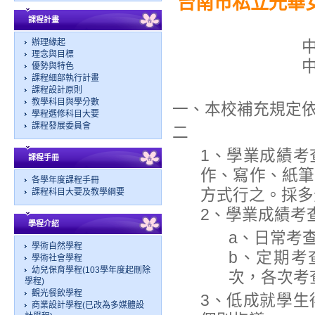
台南市私立光華
課程計畫
辦理緣起
理念與目標
優勢與特色
課程細部執行計畫
課程設計原則
教學科目與學分數
一、本校補充規定
學程選修科目大要
課程發展委員會
二
1、學業成績考
課程手冊
作、寫作、紙筆
各學年度課程手冊
方式行之。採多
課程科目大要及教學綱要
2、學業成績考
學程介紹
a、日常考
學術自然學程
b、定期考
學術社會學程
幼兒保育學程(103學年度起刪除
次，各次考
學程)
觀光餐飲學程
3、低成就學生
商業設計學程(已改為多媒體設