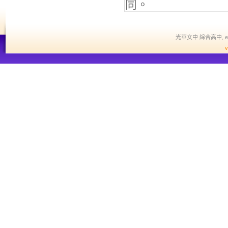
同。
光華女中 綜合高中, edit a
v