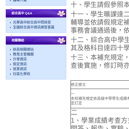
輔導人員
十、學生請假參照
十一、學生曠課達
綜合高中 Q&A
輔導並依請假規定
光華高中綜合高中問與答
全國綜合高中資訊網答客篇
事務會議通過後，
十二、綜合高中學生
相關聯結
其及格科目達四十
綜高相關網站
教育主管機關
十三、本補充規定
升學資訊
查後實施，修訂時
檢定資訊
就業資訊
社區化學校
修正條文
一
本校補充規定依高級中學學生成績
定訂定
二
1、學業成績考查方
問答、報告、實驗