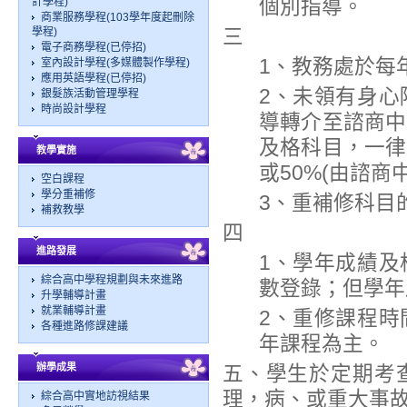
個別指導。
計學程)
商業服務學程(103學年度起刪除
三
學程)
電子商務學程(已停招)
1、教務處於每
室內設計學程(多媒體製作學程)
應用英語學程(已停招)
2、未領有身心
銀髮族活動管理學程
時尚設計學程
導轉介至諮商中
及格科目，一律
教學實施
或50%(由諮商
空白課程
學分重補修
3、重補修科目
補救教學
四
進路發展
1、學年成績及
綜合高中學程規劃與未來進路
數登錄；但學年
升學輔導計畫
就業輔導計畫
2、重修課程時
各種進路修課建議
年課程為主。
辦學成果
五、學生於定期考
理，病、或重大事
綜合高中實地訪視結果