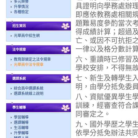
多元榮譽
具證明向學務處辦
升學情況
各種檢定
即應依教務處相關
題難易度參酌當次
招生資訊
得成績計算；超過
光華高中招生網
亡、或因不可抗拒
一律以及格分數計
法令規章
六、重讀時已修習
教育部頒定之法令規章
光華高中法令規章
學校安排，不得無
七、新生及轉學生
選課系統
明，由學分抵免委
綜合高中選課系統
選課系統線上說明
八、資賦優異學生
訓練，經審查符合
學生輔導
同審定之。
學習輔導
九、國外學歷之學
選課輔導
生活輔導
依學分抵免辦法共
升學輔導