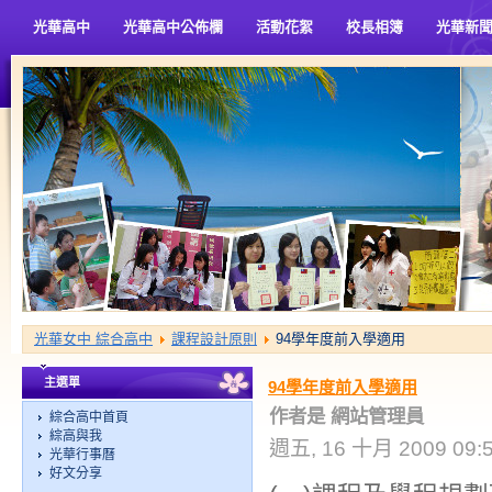
光華高中
光華高中公佈欄
活動花絮
校長相簿
光華新
光華女中 綜合高中
課程設計原則
94學年度前入學適用
主選單
94學年度前入學適用
作者是 網站管理員
綜合高中首頁
綜高與我
週五, 16 十月 2009 09:
光華行事曆
好文分享