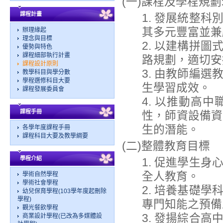
(一)課程及學程規
課程計畫
1. 發展統整
其多元豐富並兼
辦理緣起
理念與目標
2. 以建構拼
優勢與特色
課程細部執行計畫
路規劃，適切安
課程設計原則
3. 由教師編
教學科目與學分數
學程選修科目大要
生學習成效。
課程發展委員會
4. 以推動高
課程手冊
性，師資設備資
生的潛能。
各學年度課程手冊
課程科目大要及教學綱要
(二)整體教育目標
學程介紹
1. 促進學生
全人教育。
學術自然學程
學術社會學程
2. 培養基礎
幼兒保育學程(103學年度起刪除
學程)
專門知能之預備
觀光餐飲學程
3. 發揚綜合
商業設計學程(已改為多媒體設