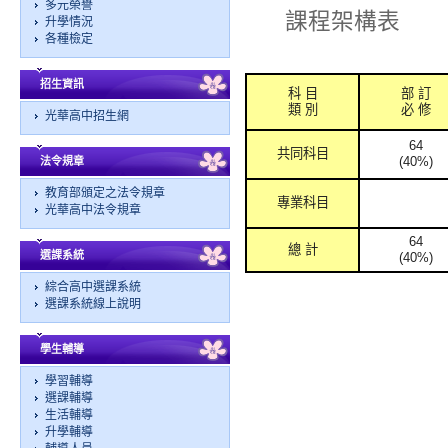
多元榮譽
課程架構表
升學情況
各種檢定
招生資訊
科
目
部
訂
類
別
必
修
光華高中招生網
64
共同科目
(40%)
法令規章
教育部頒定之法令規章
專業科目
光華高中法令規章
64
總
計
選課系統
(40%)
綜合高中選課系統
選課系統線上說明
學生輔導
學習輔導
選課輔導
生活輔導
升學輔導