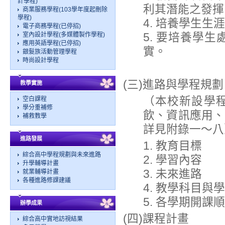
計學程)
利其潛能之發揮
商業服務學程(103學年度起刪除
學程)
4. 培養學生
電子商務學程(已停招)
5. 要培養學
室內設計學程(多媒體製作學程)
應用英語學程(已停招)
實。
銀髮族活動管理學程
時尚設計學程
(三)進路與學程規
教學實施
（本校新設學
空白課程
學分重補修
飲、資訊應用、
補救教學
詳見附錄一～八
進路發展
1. 教育目標
綜合高中學程規劃與未來進路
2. 學習內容
升學輔導計畫
3. 未來進路
就業輔導計畫
各種進路修課建議
4. 教學科目與
5. 各學期開課
辦學成果
(四)課程計畫
綜合高中實地訪視結果