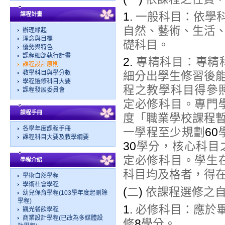
1.
一般科目：依學
課程計畫
自然、藝術、生活
辦理緣起
理念與目標
礎科目。
優勢與特色
課程細部執行計畫
2.
專精科目：專精
課程設計原則
教學科目與學分數
細分出學生修習後
學程選修科目大要
程之教學科目得參
課程發展委員會
定必修科目。專門
課程手冊
度「職業學校課程
各學年度課程手冊
一學程至少規劃
60
課程科目大要及教學綱要
30
學分，核心科目
定必修科目。學生
學程介紹
科目均及格者，得
學術自然學程
學術社會學程
(
二
)
依課程選修之
幼兒保育學程(103學年度起刪除
學程)
1.
必修科目：應於
觀光餐飲學程
商業設計學程(已改為多媒體設
修
8
學分。