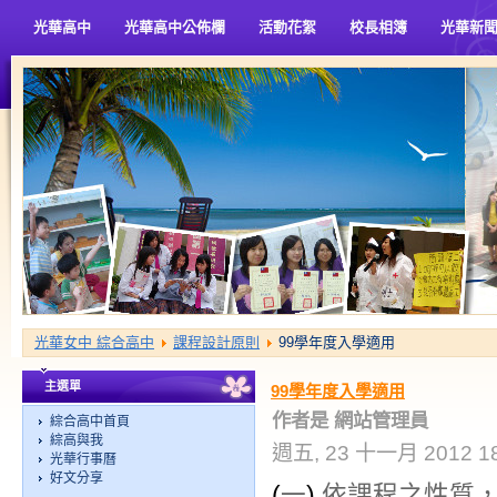
光華高中
光華高中公佈欄
活動花絮
校長相簿
光華新
光華女中 綜合高中
課程設計原則
99學年度入學適用
主選單
99學年度入學適用
作者是 網站管理員
綜合高中首頁
綜高與我
週五, 23 十一月 2012 18
光華行事曆
好文分享
(
一
)
依課程之性質