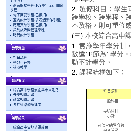
計學程)
商業服務學程(103學年度起刪除
2.
選修科目：學生
學程)
電子商務學程(已停招)
跨學校、跨學程、
室內設計學程(多媒體製作學程)
不及格，則可重修
應用英語學程(已停招)
銀髮族活動管理學程
(
三
)
本校綜合高中
時尚設計學程
1.
實施學年學分制
教學實施
數達
18
節為
1
學分。
空白課程
動不計學分。
學分重補修
補救教學
2.
課程結構如下：
進路發展
綜合高中學程規劃與未來進路
科目類別
升學輔導計畫
就業輔導計畫
一般科目
各種進路修課建議
專精科目
小計
辦學成果
可修習總學分數
綜合高中實地訪視結果
綜合活動