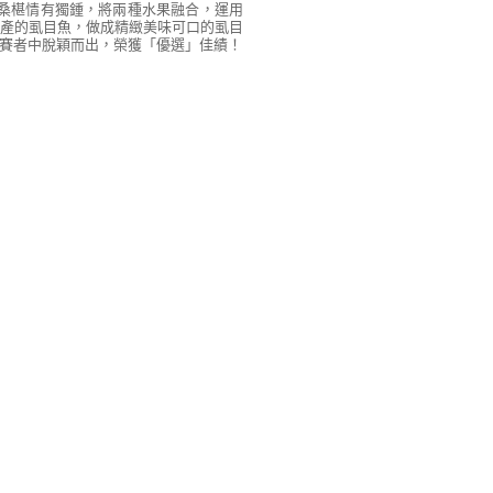
桑椹情有獨鍾，將兩種水果融合，運用
產的虱目魚，做成精緻美味可口的虱目
賽者中脫穎而出，榮獲「優選」佳績！