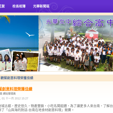
花絮
校長相簿
光華新聞區
觀餐創意料理榮獲佳績
餐創意料理榮獲佳績
是 網站管理員
 01 十一月 2012 15:27
城古都，歷史悠久，物產豐饒，小吃名聞遐邇，為了讓更多人來台南，了解台
辦了「山與海的對話-台南在地食材創意料理」競賽。