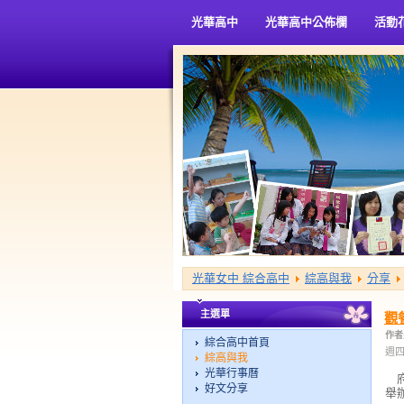
光華高中
光華高中公佈欄
活動
光華女中 綜合高中
綜高與我
分享
主選單
觀
作者
綜合高中首頁
週四,
綜高與我
光華行事曆
府
好文分享
舉