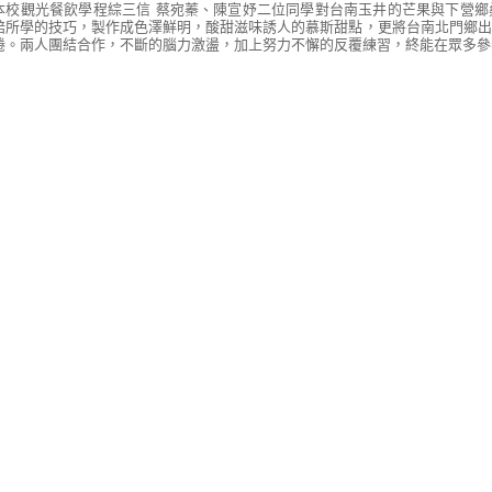
校觀光餐飲學程綜三信 蔡宛蓁、陳宣妤二位同學對台南玉井的芒果與下營鄉
焙所學的技巧，製作成色澤鮮明，酸甜滋味誘人的慕斯甜點，更將台南北門鄉出
捲。兩人團結合作，不斷的腦力激盪，加上努力不懈的反覆練習，終能在眾多參