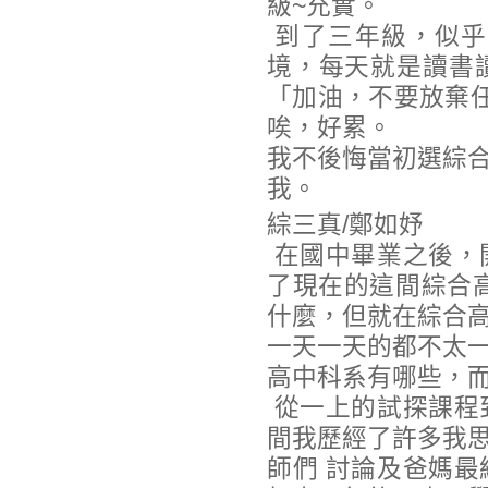
級~充實。
到了三年級，似乎
境，每天就是讀書
「加油，不要放棄
唉，好累。
我不後悔當初選綜
我。
綜三真/鄭如妤
在國中畢業之後，
了現在的這間綜合
什麼，但就在綜合
一天一天的都不太
高中科系有哪些，而
從一上的試探課程
間我歷經了許多我
師們 討論及爸媽