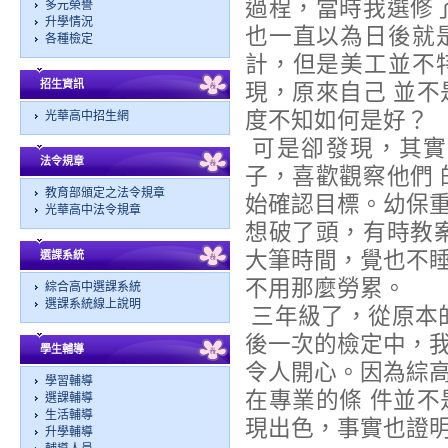
過程，當時我選修
多元榮譽
升學情況
也一直以為日後就
各種檢定
計，但是美工並不
招生資訊
現，原來自己 並
度不知如何是好？
光華高中招生網
可是卻發現，其實
法令規章
子，喜歡觀察他們
教育部頒定之法令規章
始確認目標。幼保
光華高中法令規章
想破了頭，有時教
大筆時間，覺也不
選課系統
不用那麼勞累。
綜合高中選課系統
選課系統線上說明
三年級了，從原本
後一次的檢定中，
學生輔導
令人開心。因為綜
學習輔導
在專業的條 件並
選課輔導
生活輔導
現出色，事實也證
升學輔導