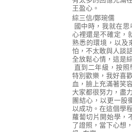
有太多的回憶充滿
王盈心。
綜三信/鄭琬儒
國中時，我就在思
心裡還是不確定，
熟悉的環境，以及
怕，不太敢與人談
全放鬆心情，這是綜
直到二年級，按照
特別歡樂，我好喜
血，臉上充滿著笑
大家都很努力，盡
團結心，以更一股
以成功。在這個學
蘿蔔切片開始學，
了證照，當下心想