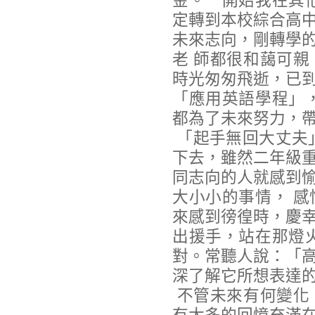
金。一開始我在其
定轉到本校綜合高
未來志向，剛轉學
老 師都很和藹可
時光匆匆飛逝，已
「應用英語學程」
都為了未來努力，
「起手無回大丈夫
下去，雖然二年級
同志向的人就感到
大小小的事情， 
來感到徬徨時，慶
出援手，站在那燈
對。常聽人說：「
深了解它所想表達
不管未來有何變化