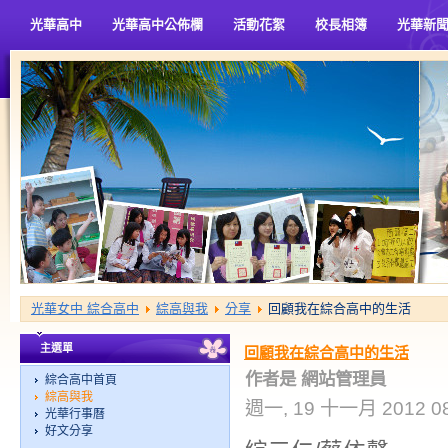
光華高中
光華高中公佈欄
活動花絮
校長相簿
光華新
光華女中 綜合高中
綜高與我
分享
回顧我在綜合高中的生活
主選單
回顧我在綜合高中的生活
作者是 網站管理員
綜合高中首頁
綜高與我
週一, 19 十一月 2012 08
光華行事曆
好文分享