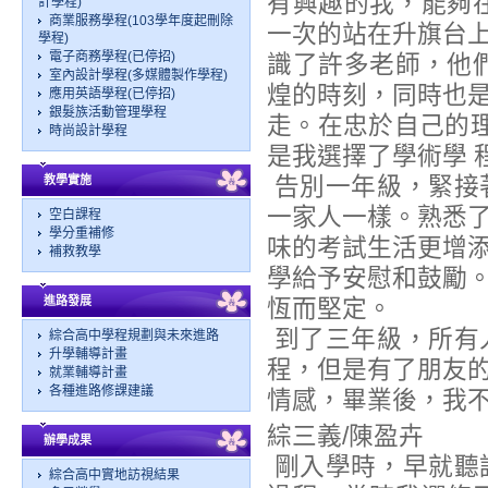
有興趣的我，能夠
計學程)
商業服務學程(103學年度起刪除
一次的站在升旗台
學程)
電子商務學程(已停招)
識了許多老師，他
室內設計學程(多媒體製作學程)
煌的時刻，同時也
應用英語學程(已停招)
銀髮族活動管理學程
走。在忠於自己的
時尚設計學程
是我選擇了學術學 
告別一年級，緊接
教學實施
一家人一樣。熟悉
空白課程
學分重補修
味的考試生活更增
補救教學
學給予安慰和鼓勵
進路發展
恆而堅定。
到了三年級，所有
綜合高中學程規劃與未來進路
升學輔導計畫
程，但是有了朋友
就業輔導計畫
各種進路修課建議
情感，畢業後，我
綜三義/陳盈卉
辦學成果
剛入學時，早就聽
綜合高中實地訪視結果