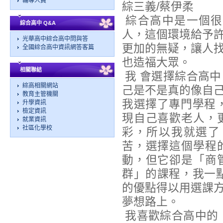
輔導人員
綜三義/蔡伊柔
綜合高中是一個很
綜合高中 Q&A
人，這個環境給予
光華高中綜合高中問與答
更加的無疑，讓人
全國綜合高中資訊網答客篇
也造福大眾。
相關聯結
我 會選擇綜合高
綜高相關網站
己是不是真的像自
教育主管機關
我選擇了專門學程
升學資訊
檢定資訊
現自己喜歡老人，
就業資訊
社區化學校
彩，所以我就選了
苦，選擇這個學程
動，但它卻是「商
群」的課程，我一
的優點得以用選課
夢想路上。
我喜歡綜合高中的