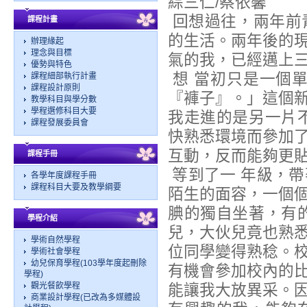
綜三仁/蔡依馨
回想過往，兩年前
課程計畫
的生活。兩年後的
辦理緣起
理念與目標
氣的我，已經邁上
優勢與特色
想 當初只是一個
課程細部執行計畫
課程設計原則
『褲子』。」這個
教學科目與學分數
學程選修科目大要
我走進的是另一片
課程發展委員會
快熟悉環境而參加
互動，反而能夠更
課程手冊
等到了一 年級，
各學年度課程手冊
課程科目大要及教學綱要
陌生的面容，一個
腆的獨自坐著，有
學程介紹
兒，大伙兒竟也熟
學術自然學程
位同學變得熟稔。
學術社會學程
幼兒保育學程(103學年度起刪除
有機會參加校內的
學程)
觀光餐飲學程
能讓我大放異采。
商業設計學程(已改為多媒體設