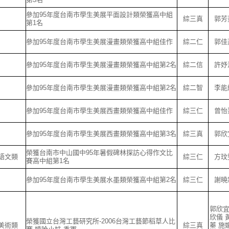
參加95年度台南市學生美展平面設計類榮獲高中組
綜三真
郭芳
第1名
參加95年度台南市學生美展漫畫類榮獲高中組佳作
綜二仁
郭佳
參加95年度台南市學生美展漫畫類榮獲高中組第2名
綜二信
許妤
參加95年度台南市學生美展漫畫類榮獲高中組第2名
綜二智
李能
參加95年度台南市學生美展西畫類榮獲高中組佳作
綜三仁
曾怡
參加95年度台南市學生美展西畫類榮獲高中組第3名
綜三真
郭欣
榮獲台南市中山國中95年暑假碑林探訪心得作文比
語文類
綜三仁
方玟
賽高中組第1名
參加95年度台南市學生美展水墨類榮獲高中組第2名
綜三仁
謝曉
郭欣宜
欣儀 
榮獲國立台灣工藝研究所-2006台灣工藝節稻草人比
美術類
綜三真
蓁 施