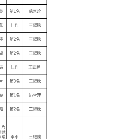
菱
第1名
蘇惠珍
燕
佳作
王耀騰
溱
第2名
王耀騰
綺
第2名
王耀騰
慧
佳作
王耀騰
宜
第3名
王耀騰
雯
第1名
姚雪萍
霜
第2名
王耀騰
 周
黃薇
媚瓊
季軍
王耀騰