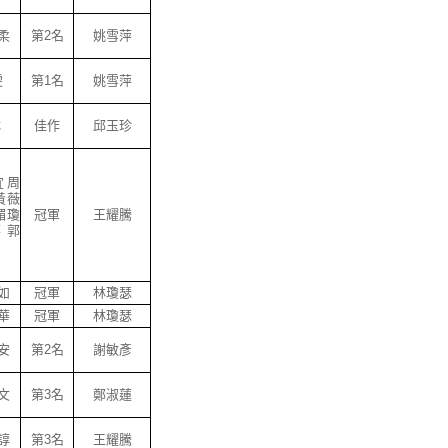
柔
第2名
姚雪萍
雯
第1名
姚雪萍
琳
佳作
邱玉珍
宜周
黃薇
媚瓊
冠軍
王耀騰
 郭
如
冠軍
林瓊瑟
華
冠軍
林瓊瑟
安
第2名
謝敏彥
文
第3名
鄭淑蓮
諄
第3名
王耀騰