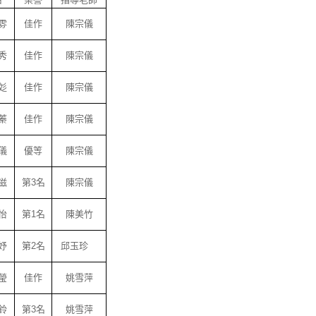
雰
佳作
陳宗儀
秀
佳作
陳宗儀
彣
佳作
陳宗儀
蓁
佳作
陳宗儀
儀
優等
陳宗儀
滋
第3名
陳宗儀
怡
第1名
陳美竹
妤
第2名
邱玉珍
瑩
佳作
姚雪萍
鈴
第3名
姚雪萍