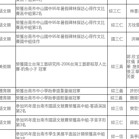
榮獲台南市中山國中95年暑假碑林探訪心得作文比
語文類
綜三仁
林書
賽高中組第2名
榮獲台南市中山國中95年暑假碑林探訪心得作文比
語文類
綜三仁
方玟
賽高中組第1名
榮獲台南市中山國中95年暑假碑林探訪心得作文比
語文類
國三仁
洪
賽國中組佳作
郭欣
欣儀 
榮獲國立台灣工藝研究所-2006台灣工藝節稻草人比
美術類
綜三真
蓁 施
賽-釣魚小子 冠軍
張芷華
芳菱
體育類
榮獲台南市中小學跆拳道重量級冠軍
綜三義
許妙
體育類
榮獲台南市中小學跆拳道輕量級冠軍
綜三義
魏筱
參加95年度台南市國語文競賽榮獲高中組-客語演說
語文類
綜三信
樊哲
第2名
參加95年度台南市國語文競賽榮獲高中組-字音字形
語文類
綜三仁
薛凱
第3名
參加95年度台南市學生美展平面設計類榮獲高中組
綜一信
吳亭
第3名