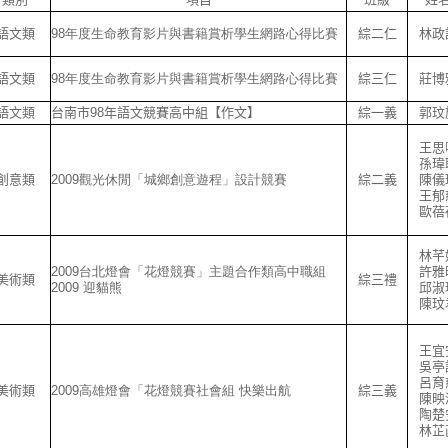
語文類
98
年度生命教育影片與書籍賞析學生網路心得比賽
綜二仁
林政
語文類
98
年度生命教育影片與書籍賞析學生網路心得比賽
綜三仁
莊博
語文類
台南市98年語文競賽高中組【作文】
綜一義
郭玟
王思
孫瑋
創意類
2009觀光休閒「城鄉創意遊程」設計競賽
綜二義
陳儀
王郁
歐蓓
林芊
2009台北燈會「花燈競賽」主題合作類高中職組
許雅
美術類
綜三禮
2009 迎貓熊
邱淑
陳玟
王宜
吳亭
呂育
美術類
2009高雄燈會「花燈競賽社會組 快樂出航
綜三義
陳映
陶楚
林芷