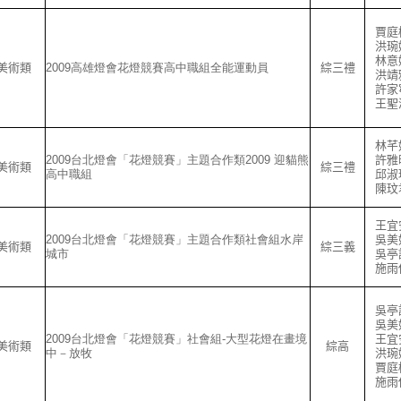
賈庭
洪琬
林意
美術類
2009高雄燈會花燈競賽高中職組全能運動員
綜三禮
洪靖
許家
王聖
林芊
2009台北燈會「花燈競賽」主題合作類2009 迎貓熊
許雅
美術類
綜三禮
高中職組
邱淑
陳玟
王宜
2009台北燈會「花燈競賽」主題合作類社會組水岸
吳美
美術類
綜三義
城市
吳亭
施雨
吳亭
吳美
2009台北燈會「花燈競賽」社會組-大型花燈在畫境
王宜
美術類
綜高
中－放牧
洪琬
賈庭
施雨