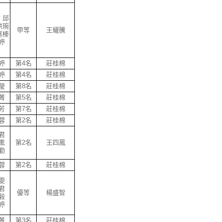
 邱
洪琬
甲等
王耀騰
庭榛
婷
婷
第4名
莊桂棉
婷
第4名
莊桂棉
瑩
第8名
莊桂棉
菁
第5名
莊桂棉
芳
第7名
莊桂棉
蓉
第2名
莊桂棉
君
熏
第2名
王四鳳
勤
蓉
第2名
莊桂棉
雯
君
優等
楊盛智
毅
婷
菁
第3名
莊桂棉