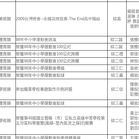
楊筱君
淑琳 
美術類
2009台灣燈會─全國花燈競賽-The End高中職組
綜高
婷 賈
張舒
體育類
98年中小學運動會跳遠
綜二誠
張雅
體育類
榮獲98年中小學運動會100公尺
綜二誠
張雅
體育類
榮獲98年中小學運動會100公尺跨欄
綜二禮
郭佳
體育類
榮獲98年中小學運動會100公尺跨欄
綜二信
林怡
體育類
榮獲98年中小學運動會標槍
綜三仁
吳依
體育類
榮獲98年中小學運動會鉛球
綜三義
楊佑
陳佩
學術類
參加職業學校專題製作示例評選
綜二信
陳倪
彭雅
體育類
榮獲98年中小學運動會鉛球
綜三義
楊佑
黃立
榮獲第49屆國立暨縣（市）公私立高級中等學校第
郭怡
學術類
綜二仁
五分區科學展覽(風碩–室內氣流之探討)競賽
吳珍
劉亞
體育類
榮獲98年中小學運動會跆拳道鰭量級
綜二智
方譔