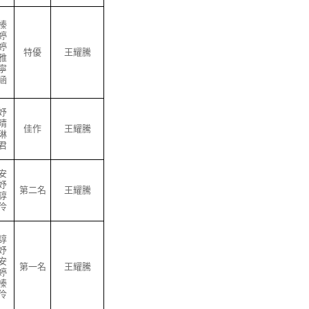
榛
婷
婷
特優
王耀騰
雅
寧
涵
妤
晴
佳作
王耀騰
琳
君
安
妤
第二名
王耀騰
諄
伶
諄
妤
安
第一名
王耀騰
婷
榛
伶