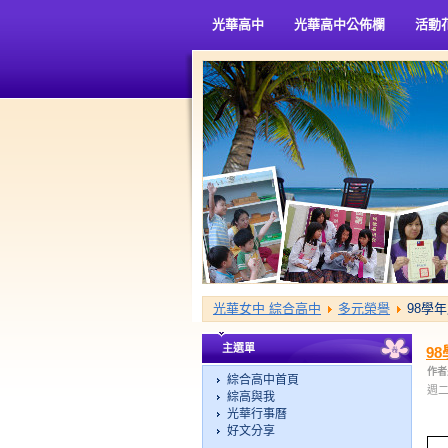
光華高中
光華高中公佈欄
活動
光華女中 綜合高中
多元榮譽
98學
主選單
9
作者
綜合高中首頁
週二,
綜高與我
光華行事曆
好文分享