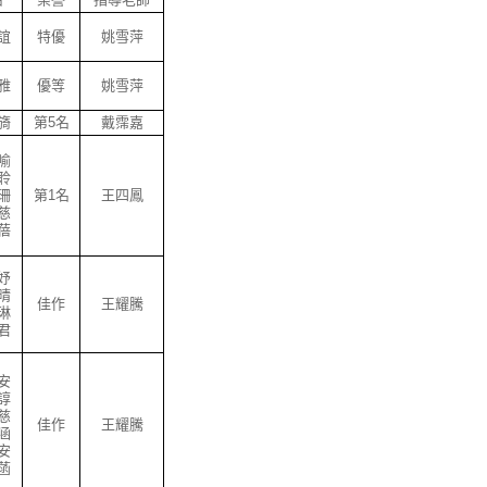
誼
特優
姚雪萍
雅
優等
姚雪萍
旖
第5名
戴霈嘉
喻
聆
珊
第1名
王四鳳
慈
蓓
妤
晴
佳作
王耀騰
琳
君
安
諄
慈
佳作
王耀騰
涵
安
菡