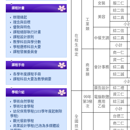
女裝
服二仁
課程計畫
綜二信
美容
辦理緣起
綜二真
工
理念與目標
業
小
優勢與特色
類
綜二信
課程細部執行計畫
在
課程設計原則
中餐烹調
綜二真
校
教學科目與學分數
生
小計
學程選修科目大要
檢
課程發展委員會
商一仁
定
資一仁
商
課程手冊
會計事務
綜二義
業
類
綜二誠
各學年度課程手冊
課程科目大要及教學綱要
小
廣告設計
綜二禮
學程介紹
資三仁
99年
電腦軟體
第3梯
應用
綜三誠
學術自然學程
次
乙檢
學術社會學程
小計
幼兒保育學程(103學年度起刪除
台德三
學程)
全
觀光餐飲學程
國
商二仁
技
商業設計學程(已改為多媒體設