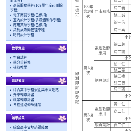
術
資二仁
計學程)
士
商業服務學程(103學年度起刪除
100年
綜二義
檢
學程)
第1梯
門市服務
定
綜二誠
電子商務學程(已停招)
次
室內設計學程(多媒體製作學程)
綜三信
應用英語學程(已停招)
綜三真
銀髮族活動管理學程
時尚設計學程
小
綜二義
電腦軟體
教學實施
綜二誠
應用
空白課程
小
學分重補修
幼一仁
補救教學
第1梯
綜三義
次
即
綜三禮
測
網頁設計
進路發展
即
綜三智
評
綜三誠
綜合高中學程規劃與未來進路
即
升學輔導計畫
小
發
就業輔導計畫
證
資一仁
各種進路修課建議
電腦軟體
商二仁
應用
第2梯
辦學成果
小
次
網頁設計
資二仁
綜合高中實地訪視結果
小