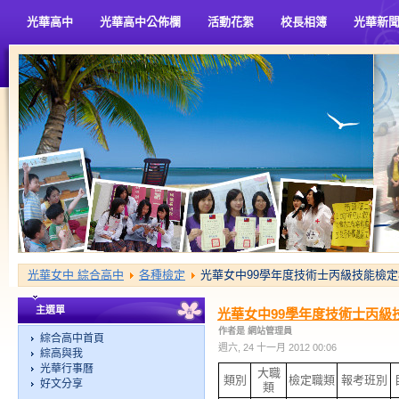
光華高中
光華高中公佈欄
活動花絮
校長相簿
光華新
光華女中 綜合高中
各種檢定
光華女中99學年度技術士丙級技能檢
主選單
光華女中99學年度技術士丙級
作者是 網站管理員
綜合高中首頁
週六, 24 十一月 2012 00:06
綜高與我
光華行事曆
大職
類別
檢定職類
報考班別
好文分享
類