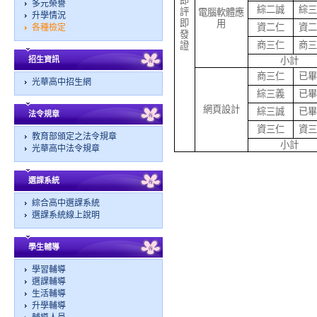
即
多元榮譽
綜二誠
綜三
評
電腦軟體應
升學情況
即
用
資二仁
資二
各種檢定
發
商三仁
商三
證
招生資訊
小計
商三仁
已畢
光華高中招生網
綜三義
已畢
網頁設計
綜三誠
已畢
法令規章
資三仁
資三
教育部頒定之法令規章
小計
光華高中法令規章
選課系統
綜合高中選課系統
選課系統線上說明
學生輔導
學習輔導
選課輔導
生活輔導
升學輔導