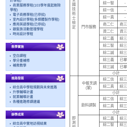
計學程)
綜一智
-
國
商業服務學程(103學年度起刪除
技
學程)
綜一信
-
術
電子商務學程(已停招)
綜一真
-
士
室內設計學程(多媒體製作學程)
檢
商二仁
商三
應用英語學程(已停招)
門市服務
定
銀髮族活動管理學程
資二仁
資三
時尚設計學程
綜二義
綜三
綜二智
綜三
教學實施
綜二誠
綜三
空白課程
綜三義
已畢
學分重補修
補救教學
綜三誠
已畢
小計
進路發展
綜二信
綜三
中餐烹調
綜二真
綜三
綜合高中學程規劃與未來進路
(葷)
升學輔導計畫
小計
就業輔導計畫
綜二信
綜三
各種進路修課建議
飲料調製
綜二真
綜三
小計
辦學成果
即
綜二義
綜三
測
綜合高中實地訪視結果
綜二智
綜三