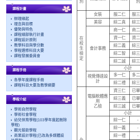
別
別
課程計畫
女裝
服二仁
服三
辦理緣起
美容
綜二真
綜三
理念與目標
優勢與特色
商一仁
商二
課程細部執行計畫
資一仁
資二
在
課程設計原則
校
教學科目與學分數
綜二義
綜三
生
會計事務
學程選修科目大要
檢
綜二智
綜三
課程發展委員會
定
綜二誠
綜三
小計
課程手冊
多一仁
多二
視覺傳達設
各學年度課程手冊
計
綜二禮
綜三
課程科目大要及教學綱要
資三仁
已畢
電腦軟體應
綜三義
已畢
學程介紹
用
乙檢
綜三誠
已畢
學術自然學程
小計
學術社會學程
綜一仁
-
幼兒保育學程(103學年度起刪除
學程)
綜一義
-
觀光餐飲學程
綜一禮
-
商業設計學程(已改為多媒體設
全