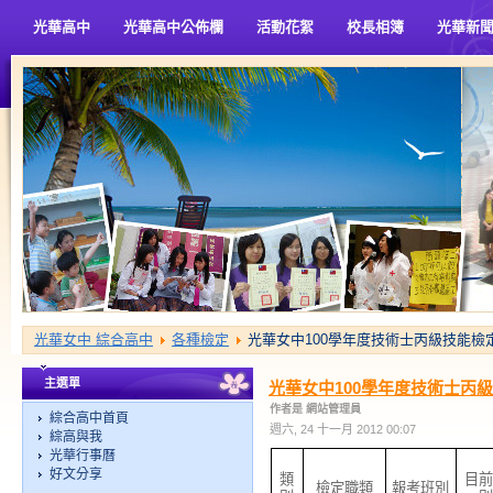
光華高中
光華高中公佈欄
活動花絮
校長相簿
光華新
光華女中 綜合高中
各種檢定
光華女中100學年度技術士丙級技能檢
主選單
光華女中100學年度技術士丙
作者是 網站管理員
綜合高中首頁
週六, 24 十一月 2012 00:07
綜高與我
光華行事曆
好文分享
類
目前
檢定職類
報考班別