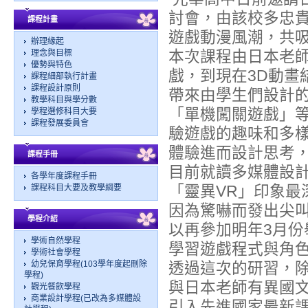
討會，由該校多忠
課程計畫
遊戲動漫風潮，共吸
辦理緣起
本次課程由日本老
理念與目標
優勢與特色
戲，到現在3D動畫
課程細部執行計畫
課程設計原則
帶來由學生們設計的
教學科目與學分數
「單機闖關遊戲」
學程選修科目大要
課程發展委員會
驗遊戲的趣味和多
體驗進而設計思考
課程手冊
目前就讀多媒體設
各學年度課程手冊
「靈異VR」印象最
課程科目大要及教學綱要
因為驚嚇而發出尖
學程介紹
以再參加明年3月
學術自然學程
學習遊戲程式與角
學術社會學程
幼兒保育學程(103學年度起刪除
透過這次的研習，
學程)
與日本老師有異國
觀光餐飲學程
商業設計學程(已改為多媒體設
引入先進國家最新