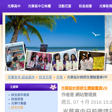
光華高中
光華高中公佈欄
活動花絮
校長相簿
光華新
光華女中 綜合高中
好文分享
分享
光華設計群師生體驗靈異VR
主選單
光華設計群師生體驗靈異VR
作者是 網站管理員
綜合高中首頁
綜高與我
週五, 07 十月 2016 15:
光華行事曆
好文分享
光華高中日前邀請