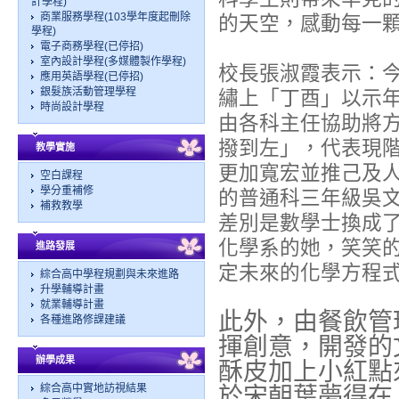
計學程)
商業服務學程(103學年度起刪除
的天空，感動每一
學程)
電子商務學程(已停招)
室內設計學程(多媒體製作學程)
校長張淑霞表示：
應用英語學程(已停招)
銀髮族活動管理學程
繡上「丁酉」以示
時尚設計學程
由各科主任協助將
撥到左」，代表現
教學實施
更加寬宏並推己及
空白課程
學分重補修
的普通科三年級吳
補救教學
差別是數學士換成
化學系的她，笑笑
進路發展
定未來的化學方程
綜合高中學程規劃與未來進路
升學輔導計畫
就業輔導計畫
此外，由餐飲管
各種進路修課建議
揮創意，開發的
辦學成果
酥皮加上小紅點
綜合高中實地訪視結果
於宋朝葉夢得在