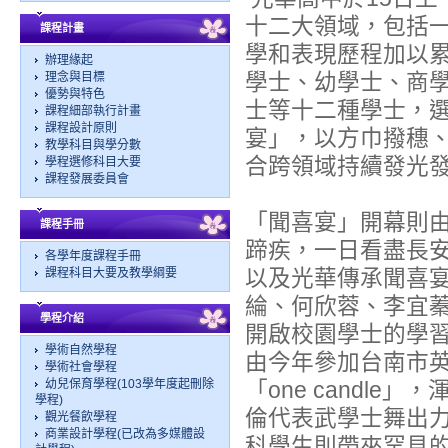
十二大領域，包括
課程計畫
學和表現歷程加以
辦理緣起
學士、幼學士、商
理念與目標
優勢與特色
士等十二種學士，
課程細部執行計畫
課程設計原則
宴」，以方巾撥穗
教學科目與學分數
合跨領域持續發光
學程選修科目大要
課程發展委員會
「聞喜宴」開幕則
課程手冊
蹄疾，一日看盡長安
各學年度課程手冊
以及光華傳承聞喜
課程科目大要及教學綱要
綸、何欣蓉、李宜
學程介紹
開啟校園學士的學
學術自然學程
由今年參加台南市
學術社會學程
幼兒保育學程(103學年度起刪除
「one candl
學程)
倫代表武學士舞出
觀光餐飲學程
商業設計學程(已改為多媒體設
科學生則帶來罕見