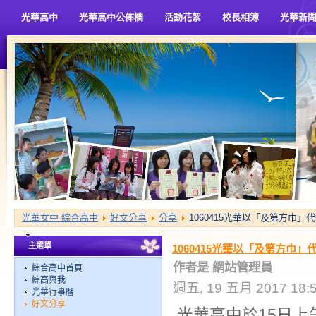
光華高中
光華高中公佈欄
活動花絮
校長相簿
光華新
光華女中 綜合高中
好文分享
分享
1060415光華以「及第方巾
主選單
1060415光華以「及第方巾
作者是 網站管理員
綜合高中首頁
綜高與我
週五, 19 五月 2017 18:
光華行事曆
好文分享
光華高中於15日上