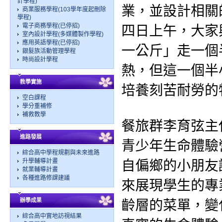
計學程)
業，並設計相關
商業服務學程(103學年度起刪除
學程)
電子商務學程(已停招)
四日上午，大家
室內設計學程(多媒體製作學程)
應用英語學程(已停招)
一公斤」走一個
銀髮族活動管理學程
時尚設計學程
熱，但這一個半
教學實施
培養刻苦耐勞的
空白課程
學分重補修
補救教學
餐旅群李育弦主
進路發展
青少年生命體驗
綜合高中學程規劃與未來進路
升學輔導計畫
自偏鄉的小朋友
就業輔導計畫
各種進路修課建議
來展現學生的專
辦學成果
齡層的菜單，變
綜合高中實地訪視結果