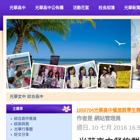
光華高中
光華高中公佈欄
活動花絮
校長相簿
光華新
光華女中 綜合高中
主選單
1050704光華高中餐旅群學
作者是 網站管理員
綜合高中首頁
綜高與我
週日, 10 七月 2016 16:
光華行事曆
好文分享