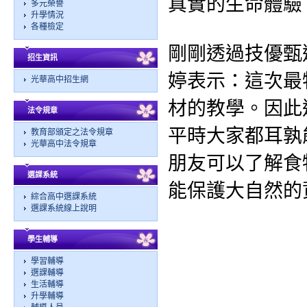
真實的生命體驗
多元榮譽
升學情況
各種檢定
剛剛透過技優甄
招生資訊
婷表示：這次最
光華高中招生網
材的教學。因此
法令規章
平時大家都耳孰
教育部頒定之法令規章
光華高中法令規章
朋友可以了解食
選課系統
能保護大自然的
綜合高中選課系統
選課系統線上說明
學生輔導
學習輔導
選課輔導
生活輔導
升學輔導