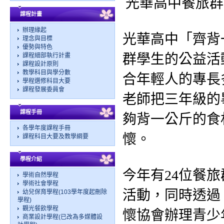
光華高中餐旅群
課程計畫
辦理緣起
光華高中「齊背
理念與目標
優勢與特色
群學生的公益活
課程細部執行計畫
課程設計原則
教學科目與學分數
合年輕人的專長
學程選修科目大要
課程發展委員會
老師把三年級的
課程手冊
夠背一公斤的食
各學年度課程手冊
懷。
課程科目大要及教學綱要
學程介紹
今年有24位餐
學術自然學程
學術社會學程
活動，同時透過
幼兒保育學程(103學年度起刪除
學程)
觀光餐飲學程
懷協會辦理青少
商業設計學程(已改為多媒體設