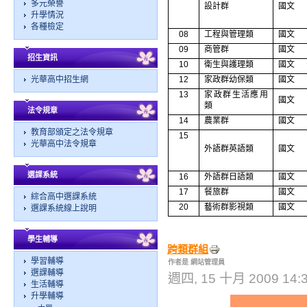
多元榮譽
設計群
國文
升學情況
各種檢定
08
工程與管理類
國文
09
商管群
國文
招生資訊
10
衛生與護理類
國文
光華高中招生網
12
家政群幼保類
國文
13
家政群生活應用
國文
類
法令規章
14
農業群
國文
教育部頒定之法令規章
15
光華高中法令規章
外語群英語類
國文
選課系統
16
外語群日語類
國文
17
餐旅群
國文
綜合高中選課系統
20
藝術群影視類
國文
選課系統線上說明
學生輔導
跨類群組
學習輔導
作者是 網站管理員
選課輔導
週四, 15 十月 2009 14:
生活輔導
升學輔導