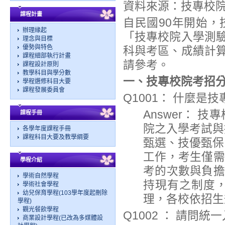
資料來源：技專校
課程計畫
自民國90年開始
辦理緣起
「技專校院入學測
理念與目標
優勢與特色
科與考區、成績計
課程細部執行計畫
請參考。
課程設計原則
教學科目與學分數
一、技專校院考招
學程選修科目大要
課程發展委員會
Q1001： 什麼是
Answer：
課程手冊
院之入學考試與
各學年度課程手冊
課程科目大要及教學綱要
甄選、技優甄保
工作，考生僅需
學程介紹
考的次數與負擔
學術自然學程
持現有之制度
學術社會學程
幼兒保育學程(103學年度起刪除
理，各校依招生
學程)
觀光餐飲學程
Q1002 ： 請問
商業設計學程(已改為多媒體設