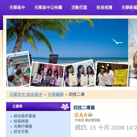
光華高中
光華高中公佈欄
活動花絮
校長相簿
光華新
光華女中 綜合高中
升學輔導
四技二專
主選單
四技二專篇
Q & A
綜合高中首頁
作者是 網站管理員
綜高與我
光華行事曆
週四, 15 十月 2009 14:
好文分享