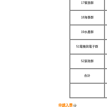
17
餐旅群
18
海事群
19
水產群
51
電機與電子群
52
家政群
合計
申請入學