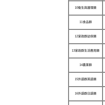
10
衛生與護理類
11
食品群
12
家政群幼保類
13
家政群生活應用類
14
農業群
15
外語群英語類
16
外語群日語類