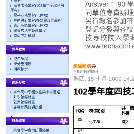
計學程)
Answer：
商業服務學程(103學年度起刪除
學程)
同單位專責辦理
電子商務學程(已停招)
另行報名參加符
室內設計學程(多媒體製作學程)
應用英語學程(已停招)
登記分發與各校
銀髮族活動管理學程
時尚設計學程
技專校院入學測驗
www.techad
教學實施
空白課程
學分重補修
測驗類別
補救教學
作者是 網站管理員
週四, 15 十月 2009 14:
進路發展
102學年度四
綜合高中學程規劃與未來進路
升學輔導計畫
就業輔導計畫
各種進路修課建議
共同
代碼
群(類)別
科目
05
辦學成果
化工群
國文
綜合高中實地訪視結果
07