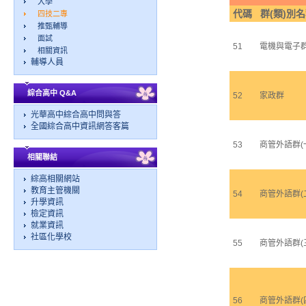
大學
代碼
群(類)別
四技二專
推甄輔導
面試
51
電機與電子
相關資訊
輔導人員
綜合高中 Q&A
52
家政群
光華高中綜合高中問與答
全國綜合高中資訊網答客篇
53
商管外語群(
相關聯結
綜高相關網站
教育主管機關
54
商管外語群(
升學資訊
檢定資訊
就業資訊
社區化學校
55
商管外語群(
56
商管外語群(