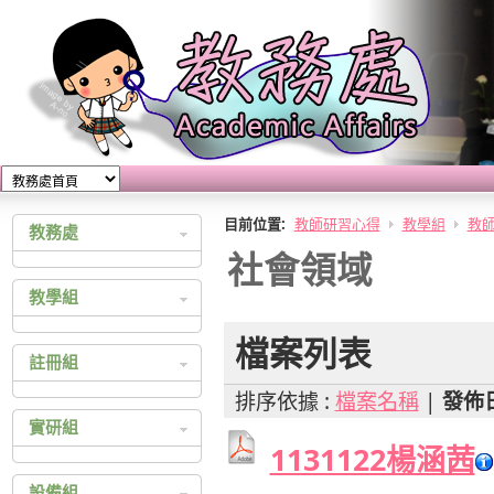
目前位置:
教師研習心得
教學組
教
教務處
社會領域
教務處公佈欄
教學組
教育實習
教學計畫查詢
檔案列表
註冊組
教師研習心得
排序依據 :
檔案名稱
|
發佈
成績查詢
實研組
大學多元入學
1131122楊涵茜
四技二專多元入學
綜合高中
設備組
統一入學測驗